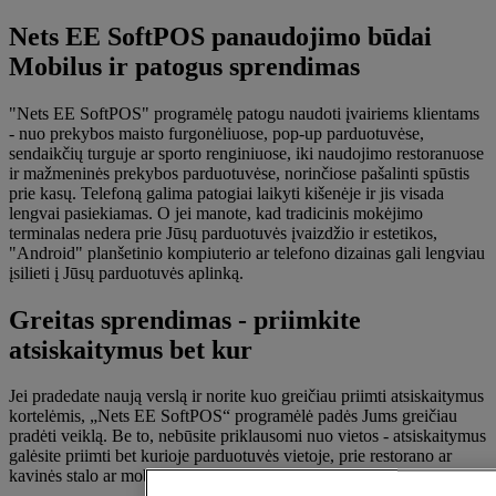
Nets EE SoftPOS panaudojimo būdai
Mobilus ir patogus sprendimas
"Nets EE SoftPOS" programėlę patogu naudoti įvairiems klientams
- nuo prekybos maisto furgonėliuose, pop-up parduotuvėse,
sendaikčių turguje ar sporto renginiuose, iki naudojimo restoranuose
ir mažmeninės prekybos parduotuvėse, norinčiose pašalinti spūstis
prie kasų. Telefoną galima patogiai laikyti kišenėje ir jis visada
lengvai pasiekiamas. O jei manote, kad tradicinis mokėjimo
terminalas nedera prie Jūsų parduotuvės įvaizdžio ir estetikos,
"Android" planšetinio kompiuterio ar telefono dizainas gali lengviau
įsilieti į Jūsų parduotuvės aplinką.
Greitas sprendimas - priimkite
atsiskaitymus bet kur
Jei pradedate naują verslą ir norite kuo greičiau priimti atsiskaitymus
kortelėmis, „Nets EE SoftPOS“ programėlė padės Jums greičiau
pradėti veiklą. Be to, nebūsite priklausomi nuo vietos - atsiskaitymus
galėsite priimti bet kurioje parduotuvės vietoje, prie restorano ar
kavinės stalo ar mobilioje prekybos vietoje.