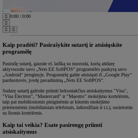
0:00
/
0:00
Kaip pradėti?
Pasirašykite sutartį ir atsisiųskite
programėlę
Pasirašę sutartį, gausite el. laišką su nuoroda, kurią atidarę
aktyvuosite savo „Nets EE SoftPOS“ programėlės paskyrą savo
„Android“ įrenginyje. Programėlę galite atsisiųsti iš „Google Play“
parduotuvės, įvedę pavadinimą „Nets EE SoftPOS“.
Sudarę sutartį galėsite priimti bekontakčius atsiskaitymus "Visa",
"Visa Electron", "Mastercard" ir "Maestro" mokėjimo kortelėmis,
taip pat mobiliosiomis piniginėmis ar kitomis mokėjimo
priemonėmis (mobiliaisiais telefonais, laikrodžiais ir t.t.), susietomis
su šiomis kortelėmis.
Kaip tai veikia?
Esate pasirengę priimti
atsiskaitymus