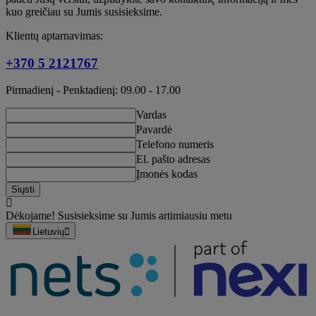
kuo greičiau su Jumis susisieksime.
Klientų aptarnavimas:
+370 5 2121767
Pirmadienį - Penktadienį: 09.00 - 17.00
Vardas
Pavardė
Telefono numeris
El. pašto adresas
Įmonės kodas
Siųsti
Dėkojame! Susisieksime su Jumis artimiausiu metu
Lietuvių