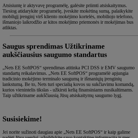
Atsisiuntę ir aktyvavę programėlę, galėsite priimti atsiskaitymus.
Tiesiog atidarykite programėlę, įveskite mokėtiną sumą, palaikykite
mobilųjį įrenginį virš kliento mokėjimo kortelės, mobiliojo telefono,
išmaniojo laikrodžio ar kitos mokėjimo priemonės ir mokėjimas bus
atliktas.
Saugus sprendimas
Užtikriname
aukščiausius saugumo standartus
„Nets EE SoftPOS“ sprendimas atitinka PCI DSS ir EMV saugumo
standartų reikalavimus. „Nets EE SoftPOS“ programėlė apjungia
tradicinio mokėjimo terminalo saugumą ir išmaniųjų įrenginių
lankstumą. Be to, Nets turi specialią kovos su sukčiavimu komandą,
kurios vienintelis tikslas - užkirsti kelią finansiniams nusikaltimams.
Taip užtikriname aukščiausią Jūsų atsiskaitymų saugumo lygį.
Susisiekime!
Jei norite sužinoti daugiau apie „Nets EE SoftPOS“ ir kaip galime
padėti Jūsų verslui, užpildykite savo kontaktinę informaciją ir mes