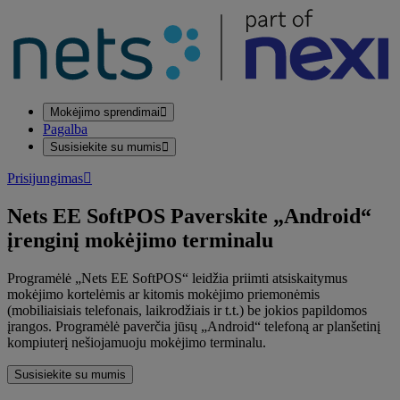
Mokėjimo sprendimai
Pagalba
Susisiekite su mumis
Prisijungimas
Nets EE SoftPOS
Paverskite „Android“
įrenginį mokėjimo terminalu
Programėlė „Nets EE SoftPOS“ leidžia priimti atsiskaitymus
mokėjimo kortelėmis ar kitomis mokėjimo priemonėmis
(mobiliaisiais telefonais, laikrodžiais ir t.t.) be jokios papildomos
įrangos. Programėlė paverčia jūsų „Android“ telefoną ar planšetinį
kompiuterį nešiojamuoju mokėjimo terminalu.
Susisiekite su mumis