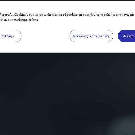
branchen
Accept All Cookies”, you agree to the storing of cookies on your device to enhance site navigation
ist in our marketing efforts.
med til at forme fremtidens ladeoplevelser. Brugerne efterspørger hurtig 
måde at tilmelde sig på. For udbyderne betyder det, at ladeoplevelsen sk
 Settings
Necessary cookies only
Accept 