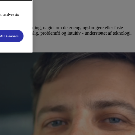
, analyze site
og problemfri opladning, uagtet om de er engangsbrugere eller faste
al være personlig, problemfri og intuitiv - understøttet af teknologi,
All Cookies