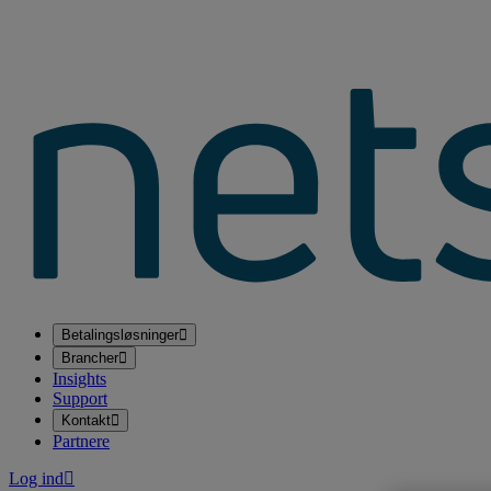
Betalingsløsninger
Brancher
Insights
Support
Kontakt
Partnere
Log ind