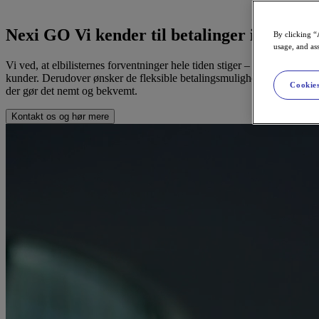
Nexi GO
Vi kender til betalinger i ellade
By clicking “
usage, and ass
Vi ved, at elbilisternes forventninger hele tiden stiger – og at de er 
kunder. Derudover ønsker de fleksible betalingsmuligheder og en enkel 
Cookies
der gør det nemt og bekvemt.
Kontakt os og hør mere