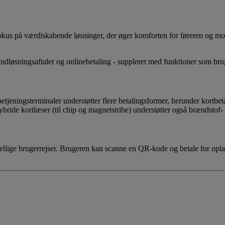
kus på værdiskabende løsninger, der øger komforten for føreren og mot
ndløsningsaftaler og onlinebetaling - suppleret med funktioner som brug
etjeningsterminaler understøtter flere betalingsformer, herunder kortbeta
bride kortlæser (til chip og magnetstribe) understøtter også brændstof-
kellige brugerrejser. Brugeren kan scanne en QR-kode og betale for opl