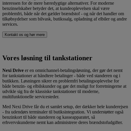
interessen for de mere bæredygtige alternativer. For moderne
benzinselskaber betyder det, at kundeoplevelsen skal være
problemfri, både når det gælder brændstof - og når det handler om
tilkøbsydelser som bilvask, butikssalg, opladning af elbiler og andre
services.
Kontakt os og hør mere
Vores løsning til tankstationer
Nexi Drive
er en omnichannel-betalingsløsning, der gør det nemt
for tankstationer at håndtere betalinger - både ved standeren og i
butikken. Løsningen sikrer en problemfri betalingsoplevelse for
både benzin- og elbilskunder og gør det muligt for forretningerne at
udvikle sig fra de klassiske tankstationer til moderne,
multifunktionelle servicesteder.
Med Nexi Drive får du et samlet setup, der dækker hele kunderejsen
- fra udendørs terminaler til butiksintegration. Vi understøtter også
benzinkort til både standeren og kasseapparatet, så
erhvervskunderne nemt kan administrere deres brændstofudgifter.