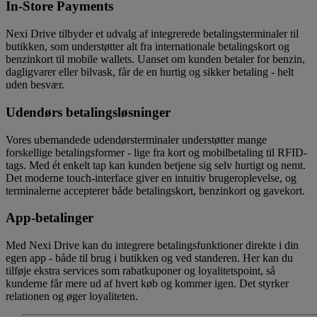
In-Store Payments
Nexi Drive tilbyder et udvalg af integrerede betalingsterminaler til
butikken, som understøtter alt fra internationale betalingskort og
benzinkort til mobile wallets. Uanset om kunden betaler for benzin,
dagligvarer eller bilvask, får de en hurtig og sikker betaling - helt
uden besvær.
Udendørs betalingsløsninger
Vores ubemandede udendørsterminaler understøtter mange
forskellige betalingsformer - lige fra kort og mobilbetaling til RFID-
tags. Med ét enkelt tap kan kunden betjene sig selv hurtigt og nemt.
Det moderne touch-interface giver en intuitiv brugeroplevelse, og
terminalerne accepterer både betalingskort, benzinkort og gavekort.
App-betalinger
Med Nexi Drive kan du integrere betalingsfunktioner direkte i din
egen app - både til brug i butikken og ved standeren. Her kan du
tilføje ekstra services som rabatkuponer og loyalitetspoint, så
kunderne får mere ud af hvert køb og kommer igen. Det styrker
relationen og øger loyaliteten.