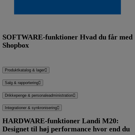
SOFTWARE-funktioner
Hvad du får med
Shopbox
Produktkatalog & lager
Salg & rapportering
Drikkepenge & personaleadministration
Integrationer & synkronisering
HARDWARE-funktioner
Landi M20:
Designet til høj performance hvor end du