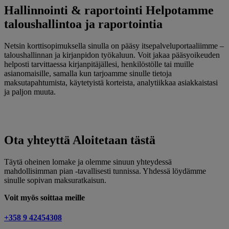
Hallinnointi & raportointi
Helpotamme
taloushallintoa ja raportointia
Netsin korttisopimuksella sinulla on pääsy itsepalveluportaaliimme –
taloushallinnan ja kirjanpidon työkaluun. Voit jakaa pääsyoikeuden
helposti tarvittaessa kirjanpitäjällesi, henkilöstölle tai muille
asianomaisille, samalla kun tarjoamme sinulle tietoja
maksutapahtumista, käytetyistä korteista, analytiikkaa asiakkaistasi
ja paljon muuta.
Ota yhteyttä
Aloitetaan tästä
Täytä oheinen lomake ja olemme sinuun yhteydessä
mahdollisimman pian -tavallisesti tunnissa. Yhdessä löydämme
sinulle sopivan maksuratkaisun.
Voit myös soittaa meille
+358 9 42454308