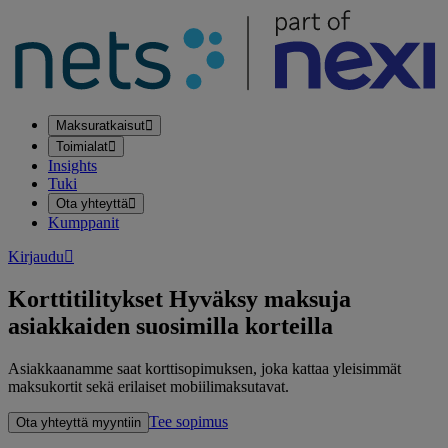
Maksuratkaisut
Toimialat
Insights
Tuki
Ota yhteyttä
Kumppanit
Kirjaudu
Korttitilitykset
Hyväksy maksuja
asiakkaiden suosimilla korteilla
Asiakkaanamme saat korttisopimuksen, joka kattaa yleisimmät
maksukortit sekä erilaiset mobiilimaksutavat.
Tee sopimus
Ota yhteyttä myyntiin