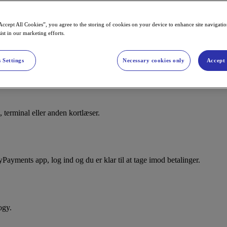
Accept All Cookies”, you agree to the storing of cookies on your device to enhance site navigation
ist in our marketing efforts.
rminal. Med Nets Softpay kan du tage imod kontaktløse betalinger med ko
 Settings
Necessary cookies only
Accept 
terminal eller anden kortlæser.
ments app, log ind og du er klar til at tage imod betalinger.
ogy.