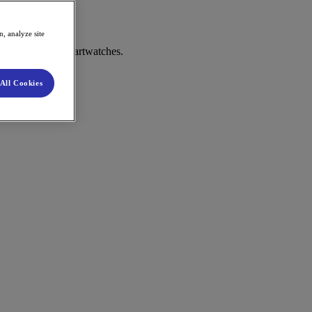
, analyze site
rt, mobiler og smartwatches.
All Cookies