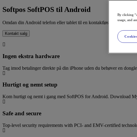
Softpos
SoftPOS til Android
By clicking “
usage, and ass
Omdan din Android telefon eller tablet til en kontaktløs betalingste
Kontakt salg
Cookies
Ingen ekstra hardware
Tag imod betalinger direkte på din iPhone uden du behøver en dongle, 
Hurtigt og nemt setup
Kom hurtigt og nemt i gang med SoftPOS for Android. Download MyPay
Safe and secure
Top-level security requirements with PCI- and EMV-certified technol