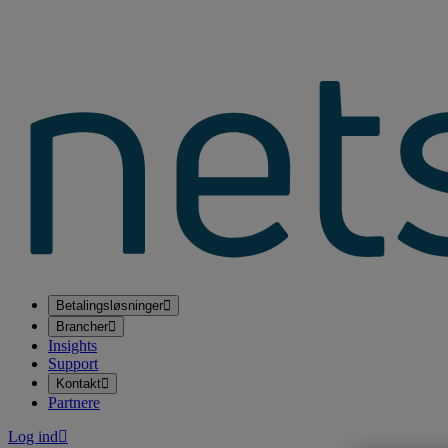
Betalingsløsninger
Brancher
Insights
Support
Kontakt
Partnere
Log ind