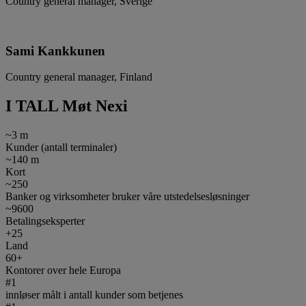
Country general manager, Sverige
Sami Kankkunen
Country general manager, Finland
I TALL
Møt Nexi
~
3
m
Kunder (antall terminaler)
~
140
m
Kort
~
250
Banker og virksomheter bruker våre utstedelsesløsninger
~
9600
Betalingseksperter
+
25
Land
60
+
Kontorer over hele Europa
#
1
innløser målt i antall kunder som betjenes