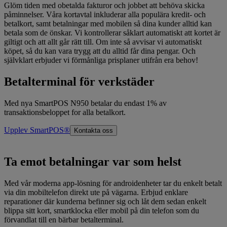
Glöm tiden med obetalda fakturor och jobbet att behöva skicka
påminnelser. Våra kortavtal inkluderar alla populära kredit- och
betalkort, samt betalningar med mobilen så dina kunder alltid kan
betala som de önskar. Vi kontrollerar såklart automatiskt att kortet är
giltigt och att allt går rätt till. Om inte så avvisar vi automatiskt
köpet, så du kan vara trygg att du alltid får dina pengar. Och
självklart erbjuder vi förmånliga prisplaner utifrån era behov!
Betalterminal för verkstäder
Med nya SmartPOS N950 betalar du endast 1% av
transaktionsbeloppet for alla betalkort.
Upplev SmartPOS®
Kontakta oss
Ta emot betalningar var som helst
Med vår moderna app-lösning för androidenheter tar du enkelt betalt
via din mobiltelefon direkt ute på vägarna. Erbjud enklare
reparationer där kunderna befinner sig och låt dem sedan enkelt
blippa sitt kort, smartklocka eller mobil på din telefon som du
förvandlat till en bärbar betalterminal.