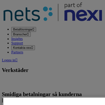
Betallösningar
Branscher
Insights
Support
Kontakta oss
Partners
Logga in
Verkstäder
Smidiga betalningar så kunderna
kommer snabbare ut på vägarna