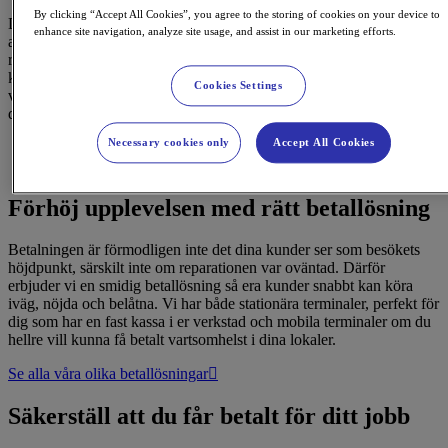
By clicking “Accept All Cookies”, you agree to the storing of cookies on your device to
Dina kunder besöker din verkstad för att de vet att din expertis gör
enhance site navigation, analyze site usage, and assist in our marketing efforts.
att deras fordon är i trygga händer. Oavsett om det handlar om en
rutinkontroll, större underhåll eller däckbyte när säsongen skiftar
kommer de att få den hjälp de behöver. När deras fordon är redo för
Cookies Settings
vägarna igen ser vi till att betalprocessen flyter på precis lika bra som
deras motor.
Necessary cookies only
Accept All Cookies
Förhöj upplevelsen med rätt betallösning
Betalningen är förmodligen inte det dina kunder ser som besökets
höjdpunkt, särskilt inte om reparationen var oväntad. Därför
erbjuder vi en smidig betallösning så era kunder snabbt kan köra
iväg, nöjda och belåtna. Vi har både stationära terminaler, perfekt för
dig som har en fast kassa i er verkstad och mobila terminaler om du
hellre vill kunna få betalt vartsomhelst i dina lokaler.
Se alla våra olika betallösningar
Säkerställ att du får betalt för ditt jobb