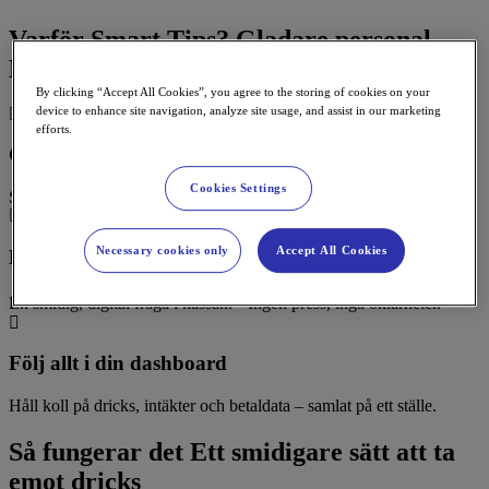
Varför Smart Tips?
Gladare personal.
Bättre service. Nöjdare kunder.
By clicking “Accept All Cookies”, you agree to the storing of cookies on your
device to enhance site navigation, analyze site usage, and assist in our marketing
efforts.
Ge personalen möjlighet att belönas
Cookies Settings
Smart Tips ger ditt team chansen att få uppskattning för god service.
Necessary cookies only
Accept All Cookies
Enkelt för kunden
En smidig, digital fråga i kassan. Ingen press, inga oklarheter.
Följ allt i din dashboard
Håll koll på dricks, intäkter och betaldata – samlat på ett ställe.
Så fungerar det
Ett smidigare sätt att ta
emot dricks