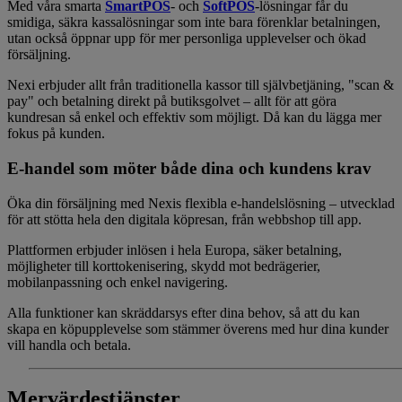
Med våra smarta
SmartPOS
- och
SoftPOS
-lösningar får du
smidiga, säkra kassalösningar som inte bara förenklar betalningen,
utan också öppnar upp för mer personliga upplevelser och ökad
försäljning.
Nexi erbjuder allt från traditionella kassor till självbetjäning, "scan &
pay" och betalning direkt på butiksgolvet – allt för att göra
kundresan så enkel och effektiv som möjligt. Då kan du lägga mer
fokus på kunden.
E-handel som möter både dina och kundens krav
Öka din försäljning med Nexis flexibla e-handelslösning – utvecklad
för att stötta hela den digitala köpresan, från webbshop till app.
Plattformen erbjuder inlösen i hela Europa, säker betalning,
möjligheter till korttokenisering, skydd mot bedrägerier,
mobilanpassning och enkel navigering.
Alla funktioner kan skräddarsys efter dina behov, så att du kan
skapa en köpupplevelse som stämmer överens med hur dina kunder
vill handla och betala.
Mervärdestjänster