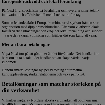
Europeisk räckvidd och lokal förankring
På Nexi är vi specialister på betalningar och levererar smart teknik,
innovation och effektivitet till medel och stora företag.
Som en ledande aktör i Europa kombinerar vi styrkan från en stor
organisation med djup branschkunskap. Eftersom vi arbetar lokalt,
förstår vi dina utmaningar och erbjuder lokal försäljning och support
– varje dag skapar vi insikter som hjälper dig som kund att växa.
Mer än bara betalningar
Vi på Nexi tror på att göra mer än det förväntade. Det handlar inte
bara om att ta betalt – det handlar om att skapa värde i varje
kundmöte.
Genom smarta lösningar hjälper vi företag att förbättra
kundupplevelsen, stärka relationerna och växa på riktigt.
Betallösningar som matchar storleken på
din verksamhet
Vi hjälper några av Nordens största varumärken att optimera sina
betalflöden – med lösningar som klarar tusentals transaktioner, flera