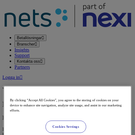
Betallösningar
Branscher
Insights
Support
Kontakta oss
Partners
Logga in
Vilken portal vill du logga in på?
By clicking “Accept All Cookies”, you agree to the storing of cookies on your
Fysiska butiker
device to enhance site navigation, analyze site usage, and assist in our marketing
efforts.
MyNets
Cookies Settings
Få en överblick kring din verksamhet, avräkningar och
korttransaktioner.