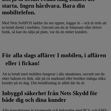
starta. Ingen hårdvara. Bara din
mobiltelefon.
Med Nets SoftPOS laddar du ner appen, loggar in – och är redo att
ta betalt direkt i mobilen. Oavsett om du är frilansare eller driver
butik, så kan du sälja på plats, var du än möter kunden.
För alla slags affärer
I mobilen, i affären
eller i fickan!
Att ta betalt med mobilen fungerar i alla situationer, oavsett om du
sitter bakom en disk, står på en marknad eller besöker många olika
kunder på en dag. Din betallösning är alltid där du är.
Inbyggd säkerhet från Nets
Skydd för
både dig och dina kunder
Alla transaktioner är krypterade och behandlas med PCI- och EMV-