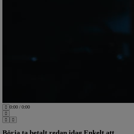
0:00
/
0:00
Börja ta betalt redan idag
Enkelt att